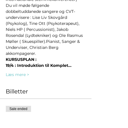
Du vil møde følgende 
dobbeltuddanede sangere og CVT-
undervisere : Lise Liv Skovgård 
(Psykolog), Tine Ott (Psykoterapeut), 
Niels HP ( Percussionist), Jakob 
Rosendal (Lydtekniker) og Ole Rasmus 
Møller ( Skuespiller).Pianist, Sanger & 
Underviser, Christian Berg 
akkompagerer.
KURSUSPLAN :

19/4 : Introduktion til Komplet…
Læs mere >
Billetter
Sale ended
Ticket type
Aktiv deltager