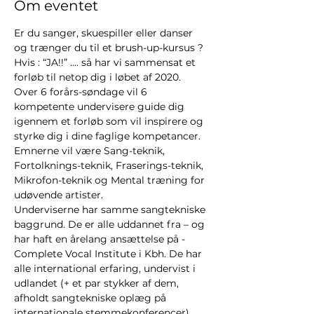
Om eventet
Er du sanger, skuespiller eller danser 
og trænger du til et brush-up-kursus ? 
Hvis : “JA!!” .... så har vi sammensat et 
forløb til netop dig i løbet af 2020.
Over 6 forårs-søndage vil 6 
kompetente undervisere guide dig 
igennem et forløb som vil inspirere og 
styrke dig i dine faglige kompetancer.
Emnerne vil være Sang-teknik, 
Fortolknings-teknik, Fraserings-teknik, 
Mikrofon-teknik og Mental træning for 
udøvende artister.
Underviserne har samme sangtekniske 
baggrund. De er alle uddannet fra – og 
har haft en årelang ansættelse på - 
Complete Vocal Institute i Kbh. De har 
alle international erfaring, undervist i 
udlandet (+ et par stykker af dem, 
afholdt sangtekniske oplæg på 
internationale stemmekonferencer)